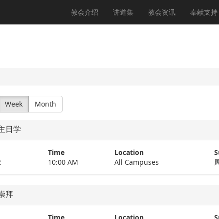
教会介绍
讲道集
教会资讯
奉献支持
Week
Month
主日学
Time
Location
S
2
10:00 AM
All Campuses
周
崇拜
Time
Location
S