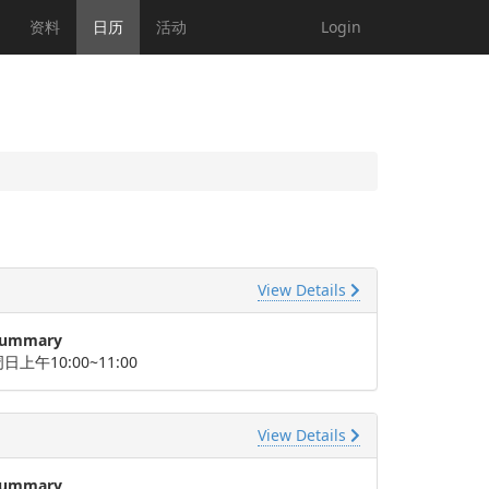
资料
日历
活动
Login
View Details
ummary
日上午10:00~11:00
View Details
ummary